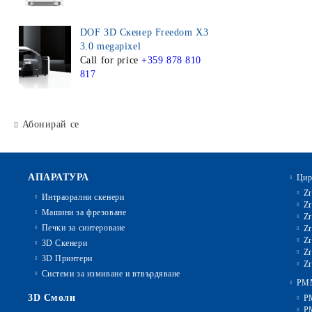
DOF 3D Скенер Freedom X3
3.0 megapixel
Call for price
+359 878 810
817
Абонирай се
АПАРАТУРА
Цир
Zr
Интраорални скенери
Zr
Машини за фрезоване
Zr
Печки за синтероване
Zr
Zr
3D Скенери
Zr
3D Принтери
Zr
Системи за измиване и втвърдяване
PM
3D Смоли
P
P