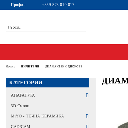
Профил
+359 878 810 817
Начало
ПИЛИТЕЛИ
ДИАМАНТЕНИ ДИСКОВЕ
ДИАМ
КАТЕГОРИИ
АПАРАТУРА
Интраорални скенери
3D Смоли
Машини за фрезоване
MiYO - ТЕЧНА КЕРАМИКА
Печки за синтероване
MiYO COLOR
CAD/CAM