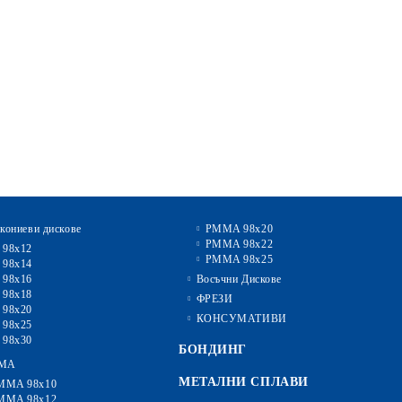
кониеви дискове
PMMA 98x20
PMMA 98x22
 98x12
PMMA 98x25
 98x14
 98x16
Восъчни Дискове
 98x18
ФРЕЗИ
 98x20
КОНСУМАТИВИ
 98x25
 98x30
БОНДИНГ
MA
МЕТАЛНИ СПЛАВИ
MMA 98x10
MMA 98x12