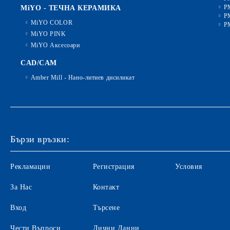
P
MiYO - ТЕЧНА КЕРАМИКА
P
MiYO COLOR
P
MiYO PINK
MiYO Аксесоари
CAD/CAM
Amber Mill - Нано-литиев дисиликат
Бързи връзки:
Рекламации
Регистрация
Условия
За Нас
Контакт
Вход
Търсене
Чести Въпроси
Лични Данни