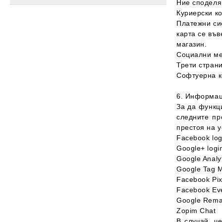
Ние споделя
Куриерски к
Платежни си
карта се във
магазин.
Социални ме
Трети стран
Софтуерна 
6. Информац
За да функц
следните пр
престоя на 
Facebook log
Google+ logi
Google Analy
Google Tag 
Facebook Pix
Facebook Eve
Google Rema
Zopim Chat
В случай, ч