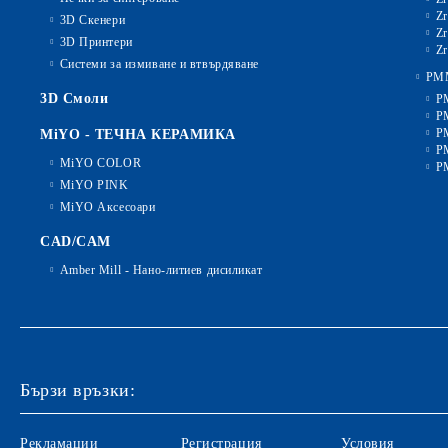
Zr
3D Скенери
Zr
3D Принтери
Zr
Системи за измиване и втвърдяване
PM
3D Смоли
P
P
P
MiYO - ТЕЧНА КЕРАМИКА
P
MiYO COLOR
P
MiYO PINK
MiYO Аксесоари
CAD/CAM
Amber Mill - Нано-литиев дисиликат
Бързи връзки:
Рекламации
Регистрация
Условия