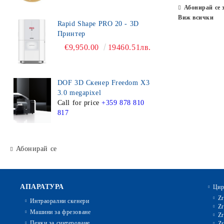
Абонирай се 
Виж всички
Rapid Shape PRO 20 - 3D
Принтер
€9,950.00
19460.51лв.
DOF 3D Скенер Freedom X3
3.0 megapixel
Call for price
+359 878 810
817
Абонирай се
АПАРАТУРА
Цир
Zr
Интраорални скенери
Zr
Машини за фрезоване
Zr
Печки за синтероване
Zr