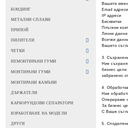
Вашите имен
3D Скенери
MiYO PINK
Amber Mill - Нано-литиев
БОНДИНГ
Email адрес
дисиликат
IP адреси
3D Принтери
MiYO Аксесоари
МЕТАЛНИ СПЛАВИ
Бисквитки
Циркониеви дискове
Плъгини кои
Системи за измиване и
ПРИПОЙ
Лични данни
втвърдяване
Zr 98x12
PMMA
Всички данни
ПИЛИТЕЛИ
Вашето съгл
Zr 98x14
PMMA 98x10
Восъчни Дискове
ПИЛИТЕЛИ ЗА ЦИРКОНИЙ
ЧЕТКИ
Zr 98x16
PMMA 98x12
ФРЕЗИ
3. Съхранен
ДИАМАНТЕНИ ПИЛИТЕЛИ
ЧЕТКИ ЗА ПОЛИРАНЕ
НЕМОНТИРАНИ ГУМИ
Ние съхраня
Zr 98x18
PMMA 98x14
КОНСУМАТИВИ
бизнес цели.
ДИАМАНТЕНИ ДИСКОВЕ
ГУМИ ЗА КЕРАМИКА
МОНТИРАНИ ГУМИ
забранено от
Zr 98x20
PMMA 98x16
ГУМИ ЗА МЕТАЛ
ГУМИ ЗА ЦИРКОНИЙ
МОНТИРАНИ КАМЪНИ
Zr 98x25
PMMA 98x18
4. Обработк
КЕЧЕ
ГУМИ ЗА ПЛАСТМАСА
ДЪРЖАТЕЛИ
Ние обработ
Zr 98x30
PMMA 98x20
Оперираме н
КАРБОРУНДОВИ СЕПАРАТОРИ
За бизнес це
PMMA 98x22
С Ваше съгла
ИЗРАБОТВАНЕ НА МОДЕЛИ
PMMA 98x25
5. Споделян
ДРУГИ