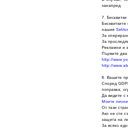
занапред.
7. Бисквитки
Бисквитките 
нашия
Selit
За опериран
За проследя
Рекламни и 
Първите два 
http://www.yo
http://www.ab
8. Вашите п
Според GDPR
поправка, о
Да видите с
Моите лични
От тази стр
Ако не сте с
защита на л
За всяко ед