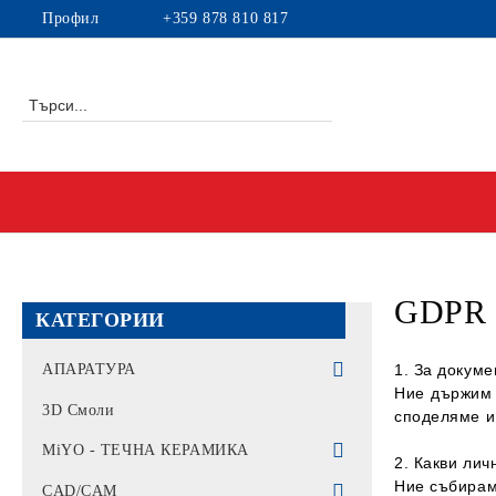
Профил
+359 878 810 817
GDPR п
КАТЕГОРИИ
АПАРАТУРА
1. За докуме
Ние държим 
Интраорални скенери
3D Смоли
споделямe и
Машини за фрезоване
MiYO - ТЕЧНА КЕРАМИКА
2. Какви ли
Ние събирам
Печки за синтероване
MiYO COLOR
CAD/CAM