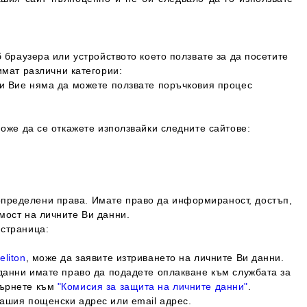
б браузера или устройството което ползвате за да посетите
имат различни категории:
 и Вие няма да можете ползвате поръчковия процес
може да се откажете използвайки следните сайтове:
пределени права. Имате право да и
нформираност, достъп,
мост на личните Ви данни.
 страница:
eliton
, може да заявите изтриването на личните Ви данни.
 данни имате право да подадете оплакване към службата за
бърнете към
"Комисия за защита на личните данни"
.
нашия пощенски адрес или email адрес.