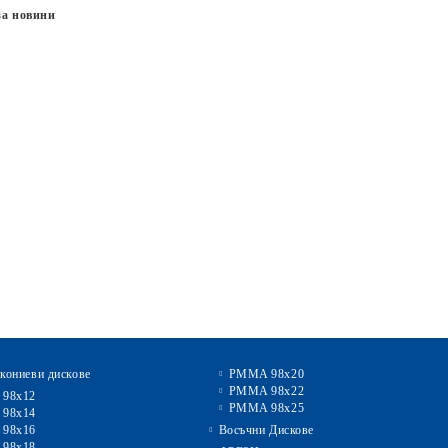
за новини
кониеви дискове
PMMA 98x20
PMMA 98x22
 98x12
PMMA 98x25
 98x14
 98x16
Восъчни Дискове
 98x18