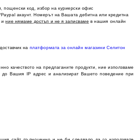
, пощенски код, избор на куриерски офис
/Paypal акаунт. Номерът на Вашата дебитна или кредитна
, и
ние нямаме достъп и не я записваме
в нашия онлайн
 доставчик на
платформата за онлайн магазини Селитон
нно качеството на предлаганите продукти, ние използваме
п до Вашия IP адрес и анализират Вашето поведение при
нашия сайт пълноценно и не би следвало да го използвате