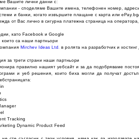
ме Вашите лични данни с:
омпании - споделяме Вашите имена, телефонен номер, адреси
стеми и банки, когато извършите плащане с карта или еPay.bg
ежда от Вас лично в сигурна платежна страница на оператора
дии, като Facebook и Google
и които са наши партньори
компания
Mirchev Ideas Ltd.
в ролята на разработчик и хостинг
ия за трети страни наши партньори
ионира правилно нашият уебсайт и за да подобряваме постоя
ограми и уеб решения, които биха могли да получат достъ
уебстраницата:
in
n
tics
Manager
el
nt Tracking
rketing Dynamic Product Feed
е не сте съгласни с тези условия, няма как да използвате 