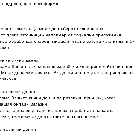
а, адреси, данни за фирма
и
то ползваме също може да събират лични данни.
 от други източници - например от социални приложения
 се обработват според изискванията на закона и легитимни би
асие.
ие на лични данни
ваме Вашите лични данни за най-късия период който ни е нео
 Може да пазим личните Ви данни и за по-дълъг период ако се 
 закона.
а на лични данни
ваме Вашите лични данни по различни причини, като:
ашия онлайн магазин
ли като проследяване и анализ на работата на сайта
сие, което може да оттеглите по всяко време
е на лични данни