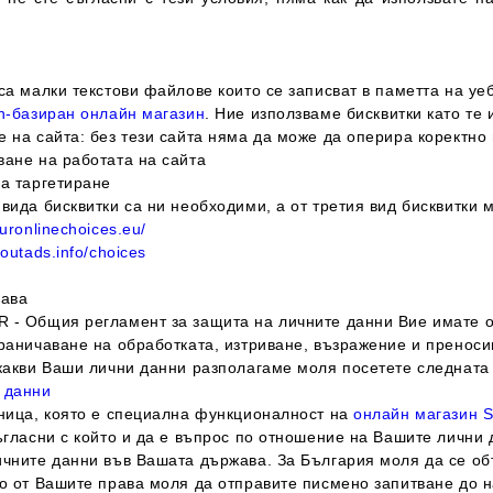
са малки текстови файлове които се записват в паметта на уе
on-базиран онлайн магазин
. Ние използваме бисквитки като те 
е на сайта: без тези сайта няма да може да оперира коректно
ване на работата на сайта
за таргетиране
вида бисквитки са ни необходими, а от третия вид бисквитки 
uronlinechoices.eu/
outads.info/choices
рава
 - Общия регламент за защита на личните данни Вие имате о
граничаване на обработката, изтриване, възражение и преноси
 какви Ваши лични данни разполагаме моля посетете следната
 данни
аница, която е специална функционалност на
онлайн магазин S
ъгласни с който и да е въпрос по отношение на Вашите лични
ичните данни във Вашата държава. За България моля да се о
но от Вашите права моля да отправите писмено запитване до 