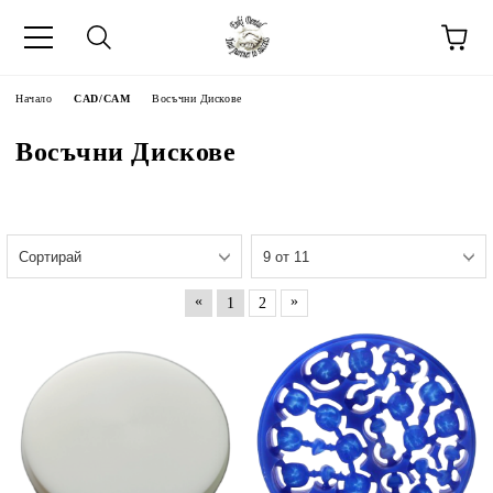
Начало
CAD/CAM
Восъчни Дискове
Восъчни Дискове
«
»
1
2