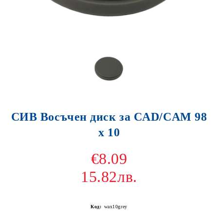
СИВ Восъчен диск за CAD/CAM 98
х 10
€8.09
15.82лв.
Код:
wax10grey