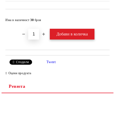
Добави в желани
Има в наличност
30
броя
Tweet
Сподели
Оцени продукта
Ревюта