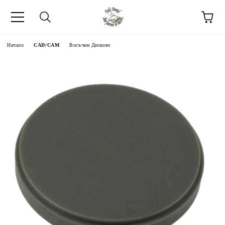
Начало
CAD/CAM
Восъчни Дискове