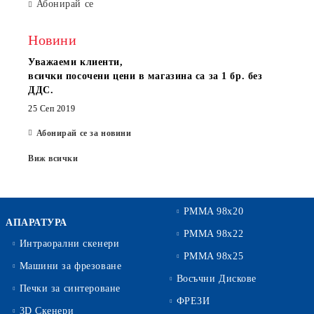
Абонирай се
Новини
Уважаеми клиенти,
всички посочени цени в магазина са за 1 бр. без
ДДС.
25 Сеп 2019
Абонирай се за новини
Виж всички
PMMA 98x20
АПАРАТУРА
PMMA 98x22
Интраорални скенери
PMMA 98x25
Машини за фрезоване
Восъчни Дискове
Печки за синтероване
ФРЕЗИ
3D Скенери