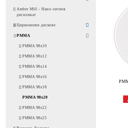
3D Скенери
MiYO PINK
Amber Mill - Нано-литиев
дисиликат
3D Принтери
MiYO Аксесоари
Циркониеви дискове
Системи за измиване и
втвърдяване
Zr 98x12
PMMA
Zr 98x14
PMMA 98x10
Zr 98x16
PMMA 98x12
Zr 98x18
PMMA 98x14
Zr 98x20
PMMA 98x16
PMM
Zr 98x25
PMMA 98x18
Zr 98x30
PMMA 98x20
PMMA 98x22
PMMA 98x25