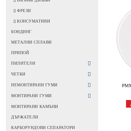
Восъчни Дискове
ФРЕЗИ
КОНСУМАТИВИ
БОНДИНГ
МЕТАЛНИ СПЛАВИ
ПРИПОЙ
ПИЛИТЕЛИ
ПИЛИТЕЛИ ЗА ЦИРКОНИЙ
ЧЕТКИ
ДИАМАНТЕНИ ПИЛИТЕЛИ
ЧЕТКИ ЗА ПОЛИРАНЕ
НЕМОНТИРАНИ ГУМИ
PMM
ДИАМАНТЕНИ ДИСКОВЕ
ГУМИ ЗА КЕРАМИКА
МОНТИРАНИ ГУМИ
ГУМИ ЗА МЕТАЛ
ГУМИ ЗА ЦИРКОНИЙ
МОНТИРАНИ КАМЪНИ
КЕЧЕ
ГУМИ ЗА ПЛАСТМАСА
ДЪРЖАТЕЛИ
КАРБОРУНДОВИ СЕПАРАТОРИ