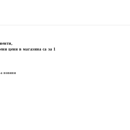
иенти,
ени цени в магазина са за 1
за новини