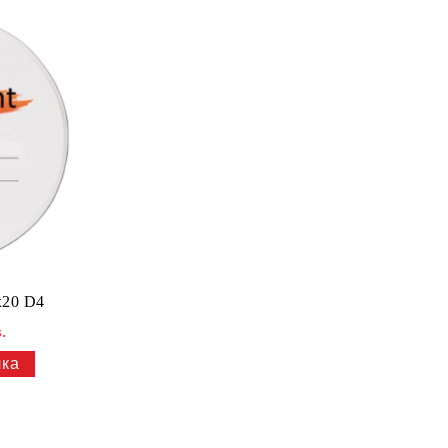
x20 D4
.