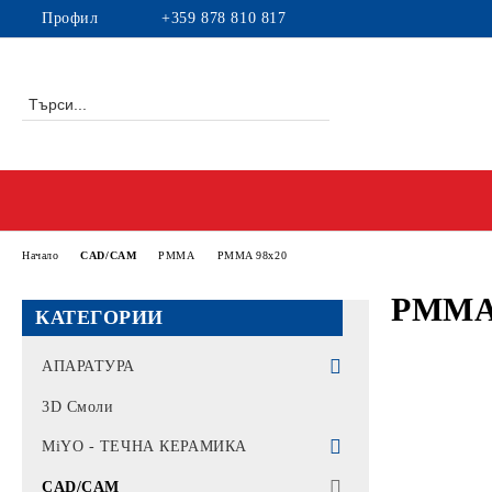
Профил
+359 878 810 817
Начало
CAD/CAM
PMMA
PMMA 98x20
PMMA 
КАТЕГОРИИ
АПАРАТУРА
Интраорални скенери
3D Смоли
Машини за фрезоване
MiYO - ТЕЧНА КЕРАМИКА
Печки за синтероване
MiYO COLOR
CAD/CAM