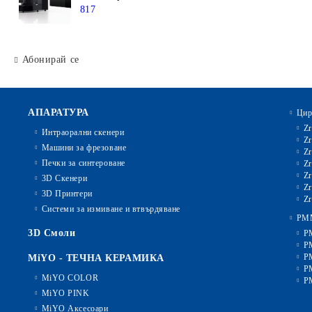
817
Абонирай се
АПАРАТУРА
Цир
Zr
Интраорални скенери
Zr
Машини за фрезоване
Zr
Печки за синтероване
Zr
Zr
3D Скенери
Zr
3D Принтери
Zr
Системи за измиване и втвърдяване
PM
3D Смоли
P
P
P
MiYO - ТЕЧНА КЕРАМИКА
P
MiYO COLOR
P
MiYO PINK
MiYO Аксесоари