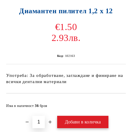
Диамантен пилител 1,2 х 12
€1.50
2.93лв.
Код:
102163
Употреба: За обработване, заглаждане и финиране на
всички дентални материали
Добави в желани
Има в наличност
36
броя