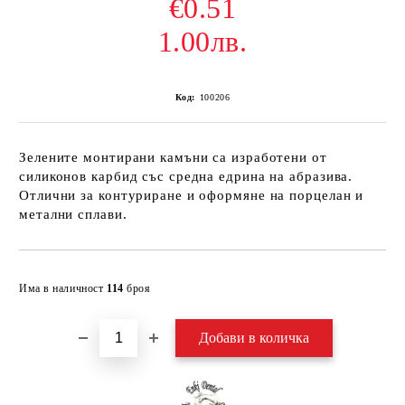
€0.51
1.00лв.
Код:
100206
Зелените монтирани камъни са изработени от
силиконов карбид със средна едрина на абразива.
Отлични за контуриране и оформяне на порцелан и
метални сплави.
Добави в желани
Има в наличност
114
броя