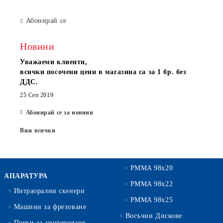
Абонирай се
Новини
Уважаеми клиенти,
всички посочени цени в магазина са за 1 бр. без
ДДС.
25 Сеп 2019
Абонирай се за новини
Виж всички
PMMA 98x20
АПАРАТУРА
PMMA 98x22
Интраорални скенери
PMMA 98x25
Машини за фрезоване
Восъчни Дискове
Печки за синтероване