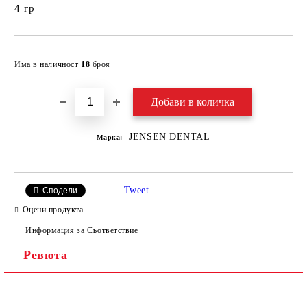
4 гр
Добави в желани
Има в наличност
18
броя
JENSEN DENTAL
Марка:
Tweet
Сподели
Оцени продукта
Информация за Съответствие
Ревюта