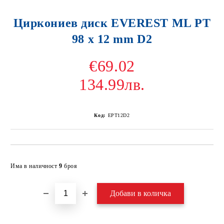
Циркониев диск EVEREST ML PT
98 x 12 mm D2
€69.02
134.99лв.
Код:
EPT12D2
Добави в желани
Има в наличност
9
броя