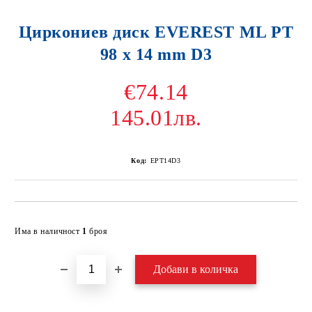
Циркониев диск EVEREST ML PT
98 x 14 mm D3
€74.14
145.01лв.
Код:
EPT14D3
Добави в желани
Има в наличност
1
броя