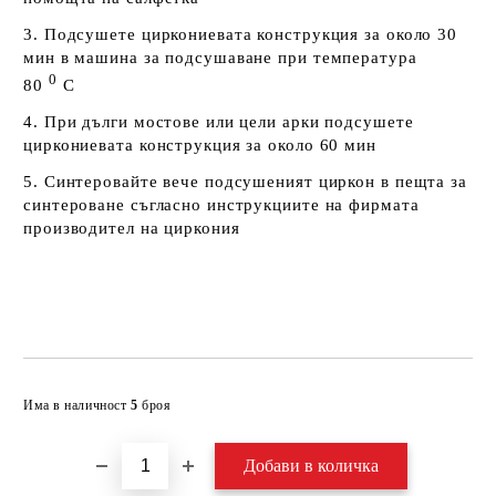
3. Подсушете циркониевата конструкция за около 30
мин в машина за подсушаване при температура
0
80
С
4. При дълги мостове или цели арки подсушете
циркониевата конструкция за около 60 мин
5. Синтеровайте вече подсушеният циркон в пещта за
синтероване съгласно инструкциите на фирмата
производител на циркония
Добави в желани
Има в наличност
5
броя