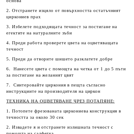
основа
2. Отстранете изцяло от повърхността остатъчният
циркониев прах
3. Избелете подходящата течност за постигане на
егектите на натуралните зъби
4. Преди работа проверете цвета на оцветяващата
течност
5. Преди да отворите шишето разклатете добре
6. Нанесете цвета с помощта на четка от 1 до 5 пъти
за постигане на желаният цвят
7. Синтеровайте циркония в пещта съгласно
инструкциите на производителя на циркон
ТЕХНИКА НА ОЦВЕТЯВАНЕ ЧРЕЗ ПОТАПЯНЕ:
1. Потопете фрезованата циркониева конструкция в
течността за около 30 сек
2. Извадете я и отстранете излишната течност с
помощта на салфетка