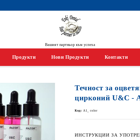
Вашият партньор към успеха
Продукти
Нови Продукти
Контакти
Течност за оцветя
цирконий U&C - А
Код:
A1_ color
ИНСТРУКЦИИ ЗА УПОТРЕ