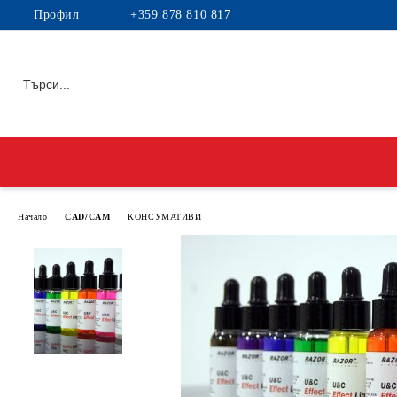
Профил
+359 878 810 817
Начало
CAD/CAM
КОНСУМАТИВИ