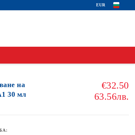
EUR
€32.50
ване на
1 30 мл
63.56лв.
БА: