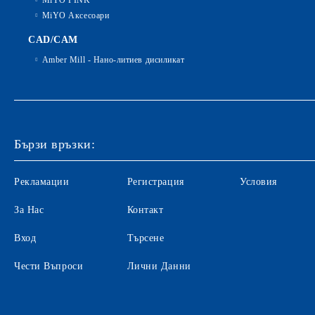
MiYO PINK
MiYO Аксесоари
CAD/CAM
Amber Mill - Нано-литиев дисиликат
Бързи връзки:
Рекламации
Регистрация
Условия
За Нас
Контакт
Вход
Търсене
Чести Въпроси
Лични Данни