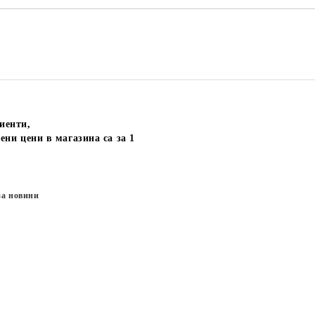
иенти,
ени цени в магазина са за 1
за новини