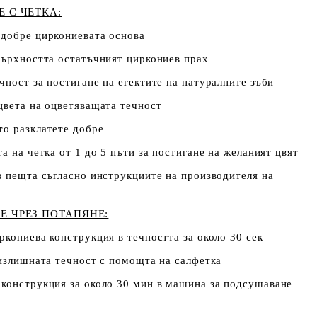
 С ЧЕТКА:
 добре циркониевата основа
върхността остатъчният циркониев прах
чност за постигане на егектите на натуралните зъби
цвета на оцветяващата течност
то разклатете добре
а на четка от 1 до 5 пъти за постигане на желаният цвят
в пещта съгласно инструкциите на производителя на
Е ЧРЕЗ ПОТАПЯНЕ:
ркониева конструкция в течността за около 30 сек
 излишната течност с помощта на салфетка
 конструкция за около 30 мин в машина за подсушаване