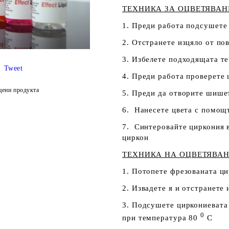
ТЕХНИКА ЗА ОЦВЕТЯВАНЕ
1. Преди работа подсушете
2. Отстранете изцяло от по
3. Избелете подходящата те
Tweet
4. Преди работа проверете 
цени продукта
5. Преди да отворите шише
6. Нанесете цвета с помощт
7. Синтеровайте циркония 
циркон
ТЕХНИКА НА ОЦВЕТЯВАН
1. Потопете фрезованата ци
2. Извадете я и отстранете
3. Подсушете циркониевата
0
при температура 80
С