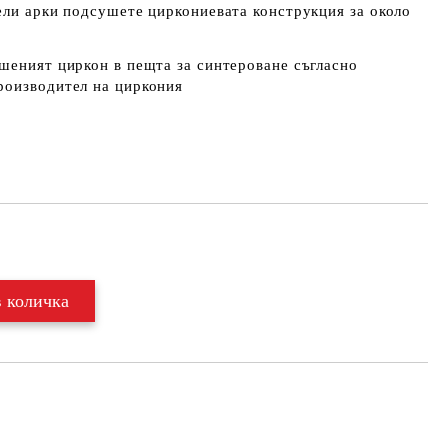
ели арки подсушете циркониевата конструкция за около
шеният циркон в пещта за синтероване съгласно
роизводител на циркония
Добави в желани