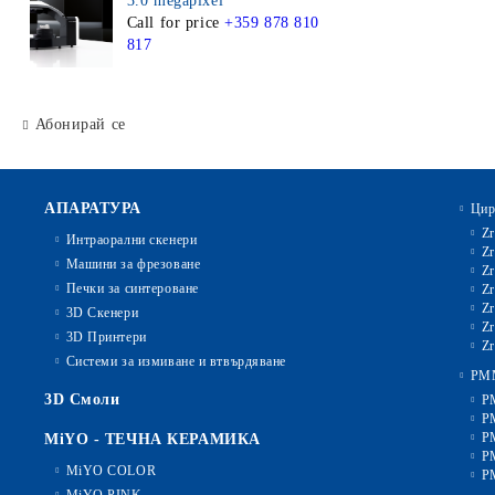
3.0 megapixel
Call for price
+359 878 810
817
Абонирай се
АПАРАТУРА
Цир
Zr
Интраорални скенери
Zr
Машини за фрезоване
Zr
Печки за синтероване
Zr
Zr
3D Скенери
Zr
3D Принтери
Zr
Системи за измиване и втвърдяване
PM
3D Смоли
P
P
P
MiYO - ТЕЧНА КЕРАМИКА
P
MiYO COLOR
P