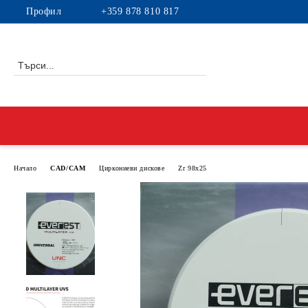
Профил
+359 878 810 817
Начало
CAD/CAM
Циркониеви дискове
Zr 98x25