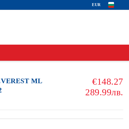
EUR
€148.27
 EVEREST ML
2
289.99лв.