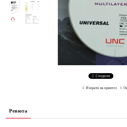
Сподели
Изпрати на приятел
О
Ревюта