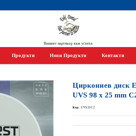
Вашият партньор към успеха
Продукти
Нови Продукти
Контакти
Циркониев диск
UVS 98 x 25 mm C
Код:
UVS25C2