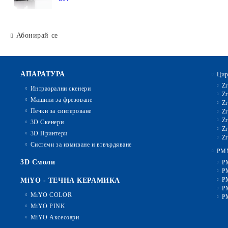
Абонирай се
АПАРАТУРА
Цир
Zr
Интраорални скенери
Zr
Машини за фрезоване
Zr
Печки за синтероване
Zr
Zr
3D Скенери
Zr
3D Принтери
Zr
Системи за измиване и втвърдяване
PM
3D Смоли
P
P
P
MiYO - ТЕЧНА КЕРАМИКА
P
MiYO COLOR
P
MiYO PINK
MiYO Аксесоари