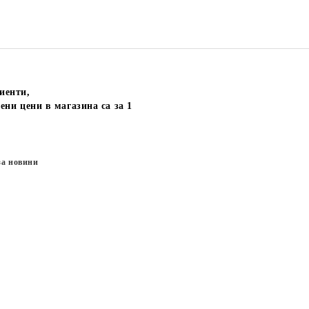
иенти,
ени цени в магазина са за 1
за новини