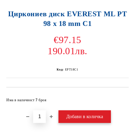
Циркониев диск EVEREST ML PT
98 x 18 mm C1
€97.15
190.01лв.
Код:
EPT18C1
Добави в желани
Има в наличност
7
броя