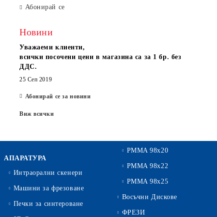
Абонирай се
Новини
Уважаеми клиенти,
всички посочени цени в магазина са за 1 бр. без
ДДС.
25 Сеп 2019
Абонирай се за новини
Виж всички
PMMA 98x20
АПАРАТУРА
PMMA 98x22
Интраорални скенери
PMMA 98x25
Машини за фрезоване
Восъчни Дискове
Печки за синтероване
ФРЕЗИ