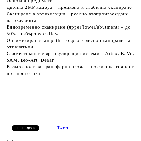
Основни предимства
Двойна 2MP камера
– прецизно и стабилно сканиране
Сканиране в артикулация
– реално възпроизвеждане
на оклузията
Едновременно сканиране (upper/lower/abutment)
– до
50% по-бърз workflow
Оптимизиран scan path
– бързо и лесно сканиране на
отпечатъци
Съвместимост с артикулиращи системи
– Artex, KaVo,
SAM, Bio-Art, Denar
Възможност за трансферна плоча
– по-висока точност
при протетика
Добави в желани
Tweet
Сподели