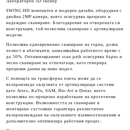
Лабораторен 3D скенер
SWING HD
компактен и модерен дизайн
, оборудван с
двойна 2MP камера
, която осигурява
прецизно и
надеждно сканиране
. Благодарение на отворената си
конструкция, той позволява
сканиране с артикулирани
модели.
Позволява
едновременно сканиране на горна, долна
челюст и абатмънти
, намалявайки работното време с
до 50%. Оптимизираният scan path осигурява
бързо и
лесно сканиране на отпечатъци
, като генерира
прецизни данни на ниво модел.
С помощта на
трансферна плоча
може да се
възпроизведе оклузията от артикулиращи системи
като
Artex, KaVo, SAM, Bio-Art и Denar
, което
позволява
по-прецизно изработване на протетични
конструкции
. Възможността за сканиране в
монтирано състояние гарантира
реалистично
възпроизвеждане на оклузалните взаимоотношения
и
допълнително оптимизира работния процес.