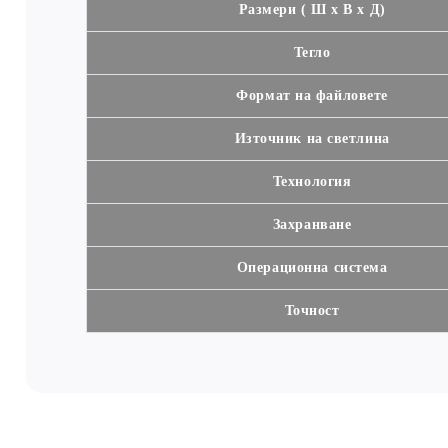
Размери ( Ш х В х Д)
Тегло
Формат на файловете
Източник на светлина
Технология
Захранване
Операционна система
Точност