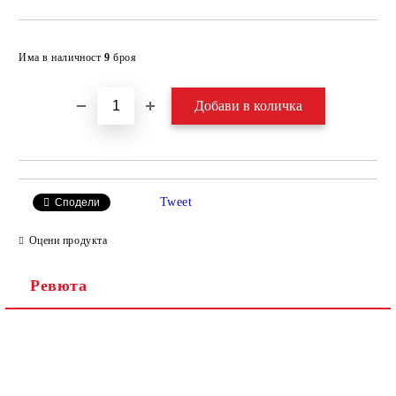
Добави в желани
Има в наличност
9
броя
Tweet
Сподели
Оцени продукта
Ревюта