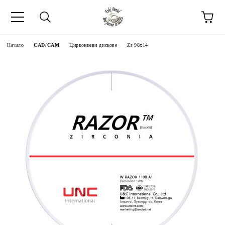
Начало
CAD/CAM
Циркониеви дискове
Zr 98x14