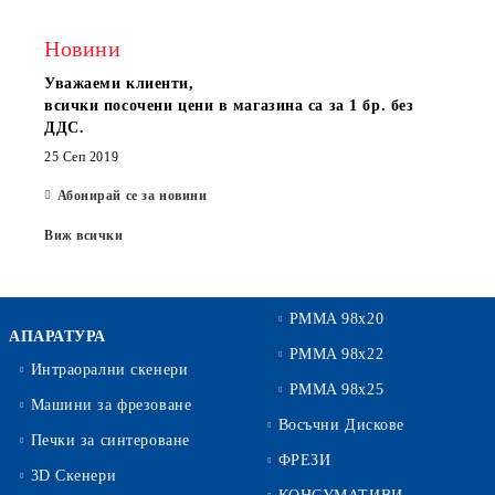
Новини
Уважаеми клиенти,
всички посочени цени в магазина са за 1 бр. без
ДДС.
25 Сеп 2019
Абонирай се за новини
Виж всички
PMMA 98x20
АПАРАТУРА
PMMA 98x22
Интраорални скенери
PMMA 98x25
Машини за фрезоване
Восъчни Дискове
Печки за синтероване
ФРЕЗИ
3D Скенери