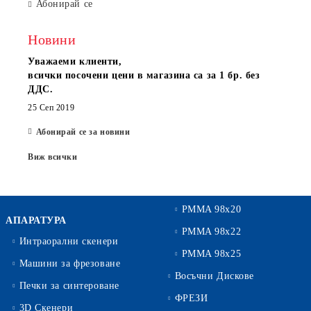
Абонирай се
Новини
Уважаеми клиенти,
всички посочени цени в магазина са за 1 бр. без
ДДС.
25 Сеп 2019
Абонирай се за новини
Виж всички
PMMA 98x20
АПАРАТУРА
PMMA 98x22
Интраорални скенери
PMMA 98x25
Машини за фрезоване
Восъчни Дискове
Печки за синтероване
ФРЕЗИ
3D Скенери