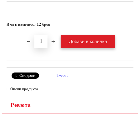
Добави в желани
Има в наличност
12
броя
Tweet
Сподели
Оцени продукта
Ревюта