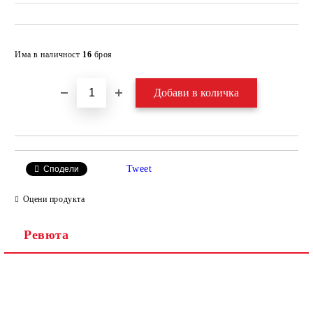
Добави в желани
Има в наличност
16
броя
Tweet
Сподели
Оцени продукта
Ревюта