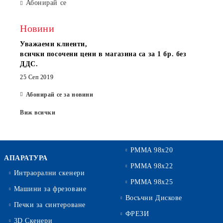
Абонирай се
Новини
Уважаеми клиенти,
всички посочени цени в магазина са за 1 бр. без
ДДС.
25 Сеп 2019
Абонирай се за новини
Виж всички
PMMA 98x20
АПАРАТУРА
PMMA 98x22
Интраорални скенери
PMMA 98x25
Машини за фрезоване
Восъчни Дискове
Печки за синтероване
ФРЕЗИ
3D Скенери