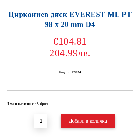
Циркониев диск EVEREST ML PT
98 x 20 mm D4
€104.81
204.99лв.
Код:
EPT20D4
Добави в желани
Има в наличност
3
броя