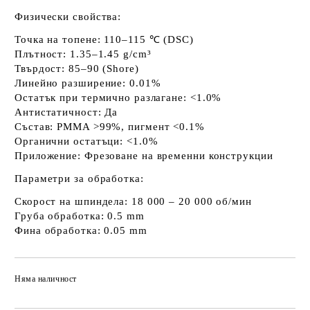
Физически свойства:
Точка на топене:
110–115 ℃ (DSC)
Плътност:
1.35–1.45 g/cm³
Твърдост:
85–90 (Shore)
Линейно разширение:
0.01%
Остатък при термично разлагане:
<1.0%
Антистатичност:
Да
Състав:
PMMA >99%, пигмент <0.1%
Органични остатъци:
<1.0%
Приложение:
Фрезоване на временни конструкции
Параметри за обработка:
Скорост на шпиндела:
18 000 – 20 000 об/мин
Груба обработка:
0.5 mm
Фина обработка:
0.05 mm
Няма наличност
Добави в желани