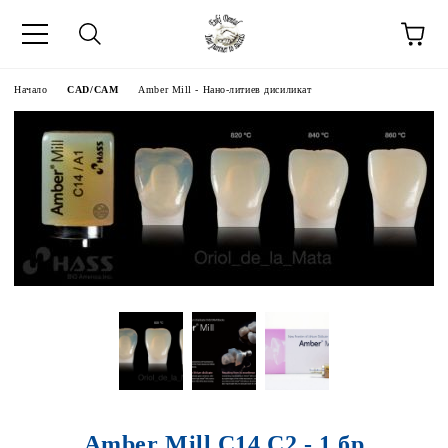
Начало
CAD/CAM
Amber Mill - Нано-литиев дисиликат
Amber Mill C14 C2 - 1 бр