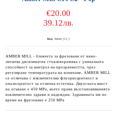
€20.00
39.12лв.
Код:
Amber_C2_1
AMBER MILL - блокчета за фрезоване от нано-
литиева дисиликатна стъклокерамика с уникалната
способност за контрол на прозрачността, чрез
регулиране температурата на изпичане. AMBER MILL
се отличава с изключителна флуорисцентност и
опалесцентост за отлична естетика. Двуосната якост
на огъване е 450 МРа, което прави възстановяванията
изключително здрави и надеждни. Здравината им по
време на фрезоване е 250 МРа