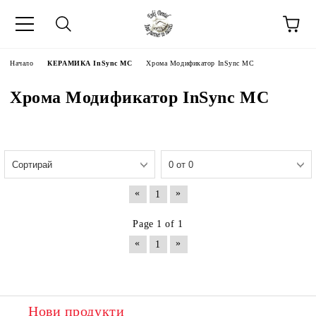
Начало
КЕРАМИКА InSync MC
Хрома Модификатор InSync MC
Хрома Модификатор InSync MC
«
»
1
Page 1 of 1
«
»
1
Нови продукти