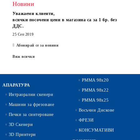
Новини
Уважаеми клиенти,
всички посочени цени в магазина са за 1 бр. без
ДДС.
25 Сеп 2019
Абонирай се за новини
Виж всички
PMMA 98x20
АПАРАТУРА
PMMA 98x22
Интраорални скенери
PMMA 98x25
Машини за фрезоване
Восъчни Дискове
Печки за синтероване
ФРЕЗИ
3D Скенери
КОНСУМАТИВИ
3D Принтери