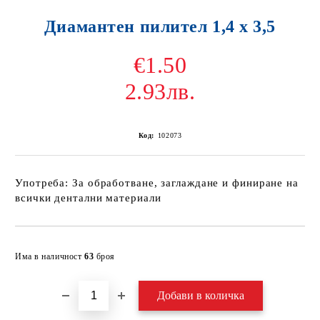
Диамантен пилител 1,4 х 3,5
€1.50
2.93лв.
Код:
102073
Употреба: За обработване, заглаждане и финиране на
всички дентални материали
Добави в желани
Има в наличност
63
броя