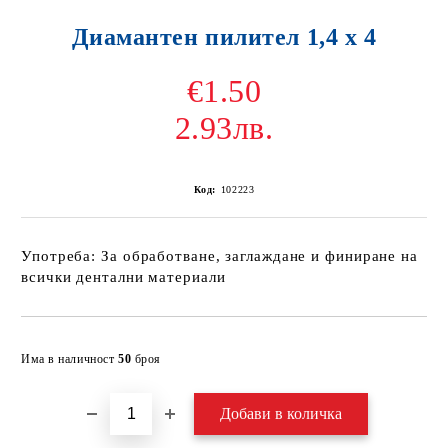
Диамантен пилител 1,4 х 4
€1.50
2.93лв.
Код:
102223
Употреба: За обработване, заглаждане и финиране на
всички дентални материали
Добави в желани
Има в наличност
50
броя