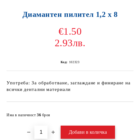
Диамантен пилител 1,2 х 8
€1.50
2.93лв.
Код:
102323
Употреба: За обработване, заглаждане и финиране на
всички дентални материали
Добави в желани
Има в наличност
36
броя