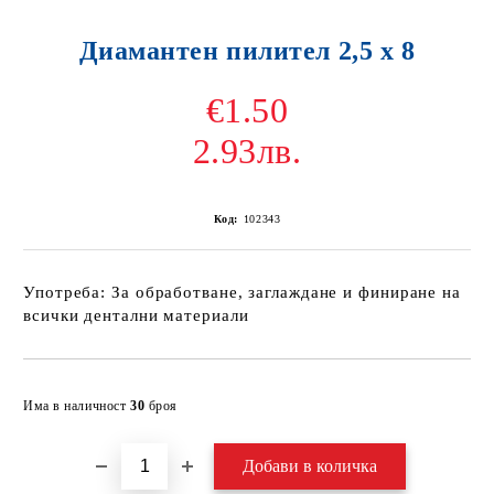
Диамантен пилител 2,5 х 8
€1.50
2.93лв.
Код:
102343
Употреба: За обработване, заглаждане и финиране на
всички дентални материали
Добави в желани
Има в наличност
30
броя