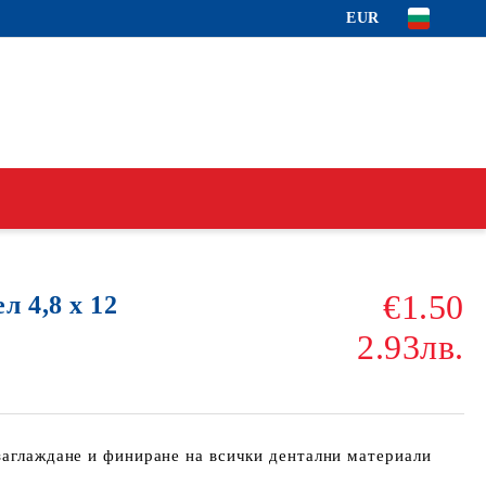
EUR
€1.50
 4,8 х 12
2.93лв.
заглаждане и финиране на всички дентални материали