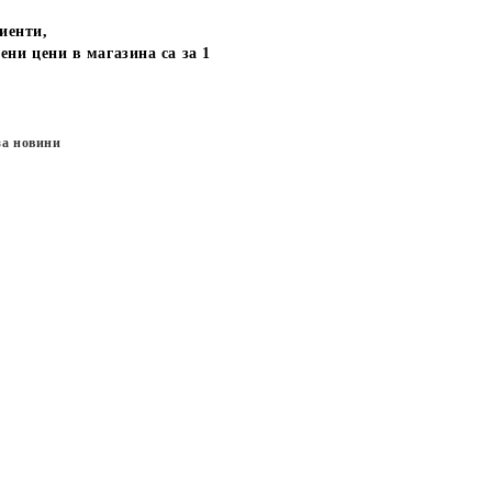
иенти,
ени цени в магазина са за 1
за новини