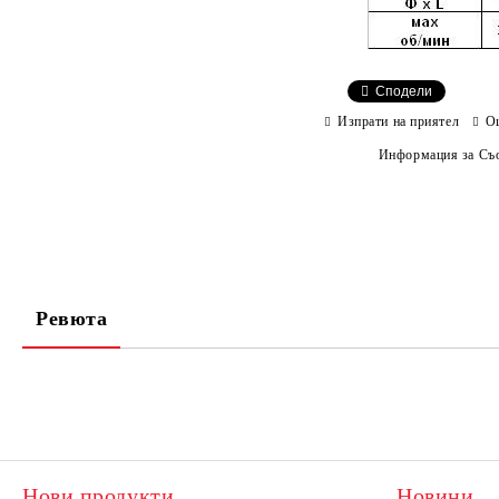
Сподели
Изпрати на приятел
О
Информация за Съо
Ревюта
Нови продукти
Новини