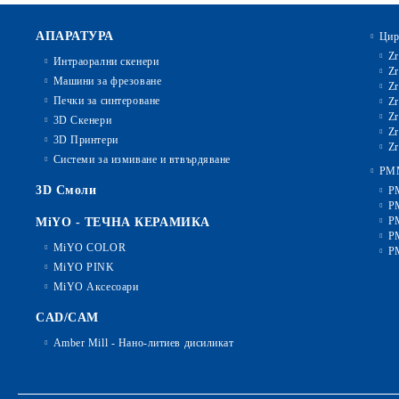
АПАРАТУРА
Цир
Zr
Интраорални скенери
Zr
Машини за фрезоване
Zr
Печки за синтероване
Zr
Zr
3D Скенери
Zr
3D Принтери
Zr
Системи за измиване и втвърдяване
PM
3D Смоли
P
P
P
MiYO - ТЕЧНА КЕРАМИКА
P
MiYO COLOR
P
MiYO PINK
MiYO Аксесоари
CAD/CAM
Amber Mill - Нано-литиев дисиликат