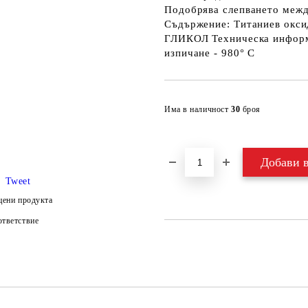
Подобрява слепването межд
Съдържение: Титаниев о
ГЛИКОЛ Техническа информа
изпичане - 980° C
Има в наличност
30
броя
Tweet
цени продукта
тветствие