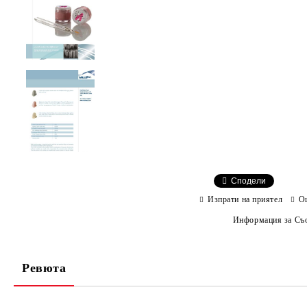
Сподели
Изпрати на приятел
О
Информация за Съо
Ревюта