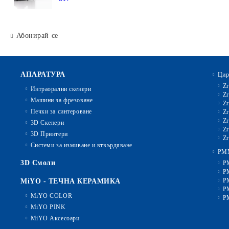
Абонирай се
АПАРАТУРА
Цир
Zr
Интраорални скенери
Zr
Машини за фрезоване
Zr
Печки за синтероване
Zr
Zr
3D Скенери
Zr
3D Принтери
Zr
Системи за измиване и втвърдяване
PM
3D Смоли
P
P
P
MiYO - ТЕЧНА КЕРАМИКА
P
MiYO COLOR
P
MiYO PINK
MiYO Аксесоари