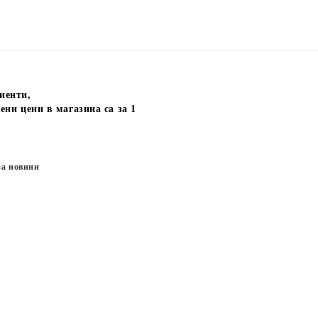
иенти,
ени цени в магазина са за 1
за новини