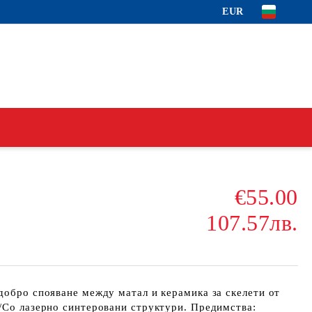
EUR
€55.00
107.57лв.
добро спояване между матал и керамика за скелети от
/Co лазерно синтеровани структури. Предимства: