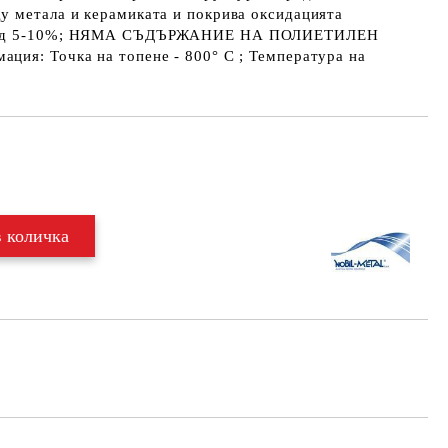
у метала и керамиката и покрива оксидацията
ксид 5-10%; НЯМА СЪДЪРЖАНИЕ НА ПОЛИЕТИЛЕН
ция: Точка на топене - 800° C ; Температура на
Добави в желани