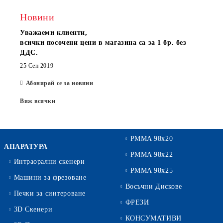
Новини
Уважаеми клиенти,
всички посочени цени в магазина са за 1 бр. без
ДДС.
25 Сеп 2019
Абонирай се за новини
Виж всички
PMMA 98x20
АПАРАТУРА
PMMA 98x22
Интраорални скенери
PMMA 98x25
Машини за фрезоване
Восъчни Дискове
Печки за синтероване
ФРЕЗИ
3D Скенери
КОНСУМАТИВИ