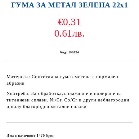
ГУМА ЗА МЕТАЛ ЗЕЛЕНА 22х1
€0.31
0.61лв.
Код:
100134
Материал:
Синтетична гума смесена с нормален
абразив
Употреба:
За обработка,заглаждане и полиране на
титаниеви сплави, Ni/Cr, Co/Cr и други неблагородни
и полу благородни метални сплави
Добави в желани
Има в наличност
1470
броя