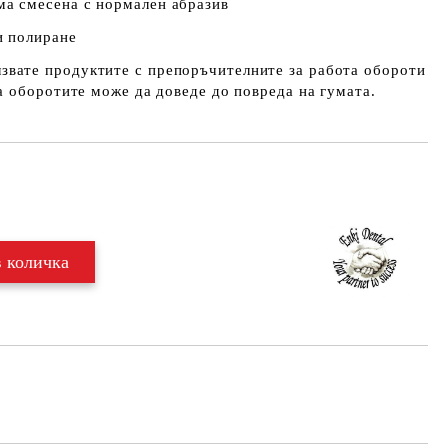
а смесена с нормален абразив
и полиране
звате продуктите с препоръчителните за работа обороти
 оборотите може да доведе до повреда на гумата.
Добави в желани