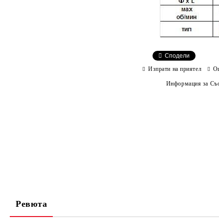
Сподели
Изпрати на приятел
О
Информация за Съо
Ревюта