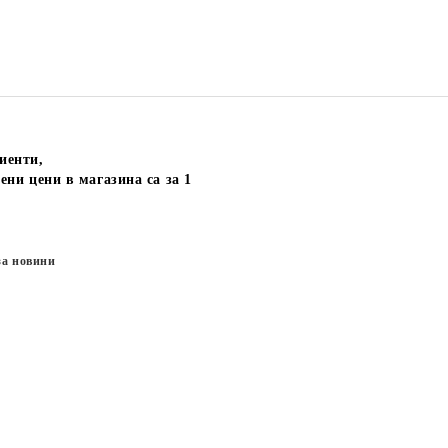
иенти,
ени цени в магазина са за 1
за новини