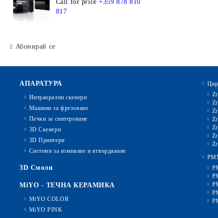
Call for price
+359 878 810
817
Абонирай се
АПАРАТУРА
Цир
Zr
Интраорални скенери
Zr
Машини за фрезоване
Zr
Печки за синтероване
Zr
Zr
3D Скенери
Zr
3D Принтери
Zr
Системи за измиване и втвърдяване
PM
3D Смоли
P
P
P
MiYO - ТЕЧНА КЕРАМИКА
P
MiYO COLOR
P
MiYO PINK