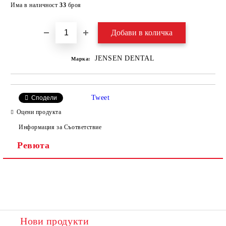
Добави в желани
Има в наличност
33
броя
JENSEN DENTAL
Марка:
Tweet
Сподели
Оцени продукта
Информация за Съответствие
Ревюта
Нови продукти