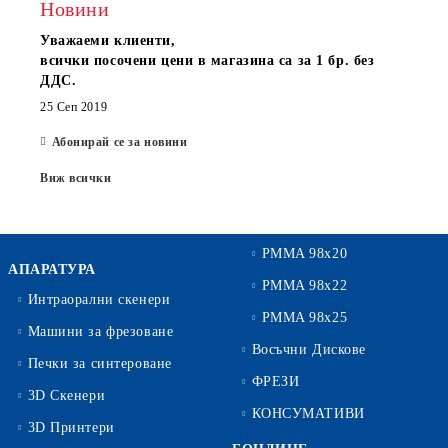
Новини
Уважаеми клиенти,
всички посочени цени в магазина са за 1 бр. без
ДДС.
25 Сеп 2019
Абонирай се за новини
Виж всички
PMMA 98x20
АПАРАТУРА
PMMA 98x22
Интраорални скенери
PMMA 98x25
Машини за фрезоване
Восъчни Дискове
Печки за синтероване
ФРЕЗИ
3D Скенери
КОНСУМАТИВИ
3D Принтери