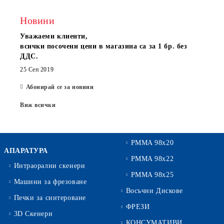
Новини
Уважаеми клиенти,
всички посочени цени в магазина са за 1 бр. без
ДДС.
25 Сеп 2019
Абонирай се за новини
Виж всички
PMMA 98x20
АПАРАТУРА
PMMA 98x22
Интраорални скенери
PMMA 98x25
Машини за фрезоване
Восъчни Дискове
Печки за синтероване
ФРЕЗИ
3D Скенери
КОНСУМАТИВИ