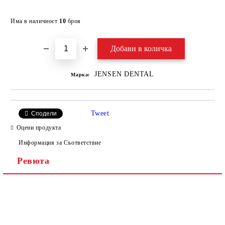
Добави в желани
Има в наличност
10
броя
JENSEN DENTAL
Марка:
Tweet
Сподели
Оцени продукта
Информация за Съответствие
Ревюта