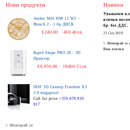
Нови продукти
Новини
Уважаеми кл
Amber Mill H98 12 W2 -
всички посоч
Bleach 2 - 1 бр ДИСК
бр. без ДДС.
€240.00
469.40лв.
25 Сеп 2019
Абонирай се 
Виж всички
Rapid Shape PRO 20 - 3D
Принтер
€9,950.00
19460.51лв.
DOF 3D Скенер Freedom X3
3.0 megapixel
Call for price
+359 878 810
817
Абонирай се