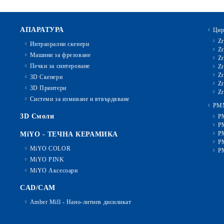
АПАРАТУРА
Цир
Zr
Интраорални скенери
Zr
Машини за фрезоване
Zr
Печки за синтероване
Zr
Zr
3D Скенери
Zr
3D Принтери
Zr
Системи за измиване и втвърдяване
PM
3D Смоли
P
P
P
MiYO - ТЕЧНА КЕРАМИКА
P
MiYO COLOR
P
MiYO PINK
MiYO Аксесоари
CAD/CAM
Amber Mill - Нано-литиев дисиликат