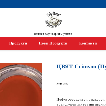
Вашият партньор към успеха
Продукти
Нови Продукти
Контакти
ЦВЯТ Crimson (П
Код:
0882
Нефлуоресцентен опакерен 
транслуцентните гингивалн