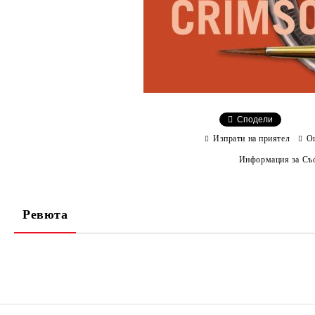
Сподели
Изпрати на приятел
О
Информация за Съо
Ревюта