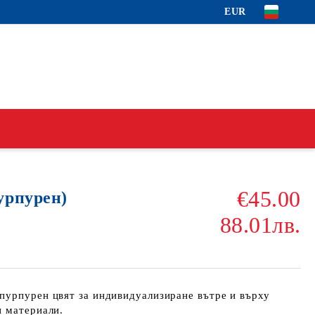
EUR
€45.00
урпурен)
88.01лв.
пурпурен цвят за индивидуализиране вътре и върху
и материали.