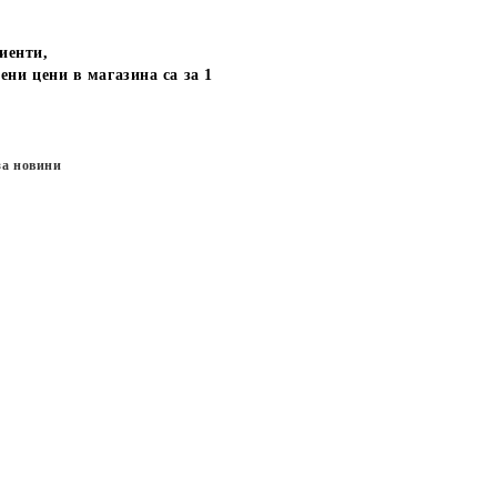
иенти,
ени цени в магазина са за 1
за новини