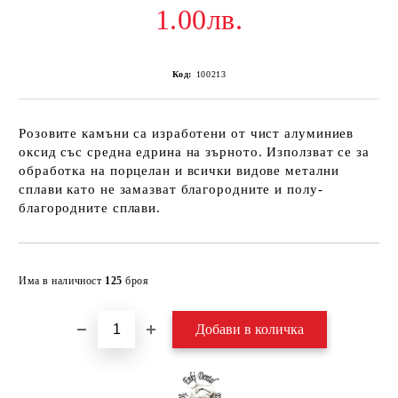
1.00лв.
Код:
100213
Розовите камъни са изработени от чист алуминиев
оксид със средна едрина на зърното. Използват се за
обработка на порцелан и всички видове метални
сплави като не замазват благородните и полу-
благородните сплави.
Добави в желани
Има в наличност
125
броя