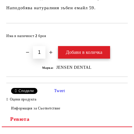
Наподобява натуралния зъбен емайл 59.
Добави в желани
Има в наличност
2
броя
JENSEN DENTAL
Марка:
Tweet
Сподели
Оцени продукта
Информация за Съответствие
Ревюта