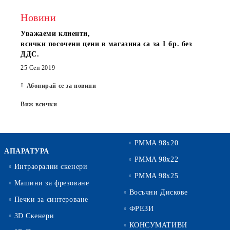
Новини
Уважаеми клиенти,
всички посочени цени в магазина са за 1 бр. без
ДДС.
25 Сеп 2019
Абонирай се за новини
Виж всички
PMMA 98x20
АПАРАТУРА
PMMA 98x22
Интраорални скенери
PMMA 98x25
Машини за фрезоване
Восъчни Дискове
Печки за синтероване
ФРЕЗИ
3D Скенери
КОНСУМАТИВИ