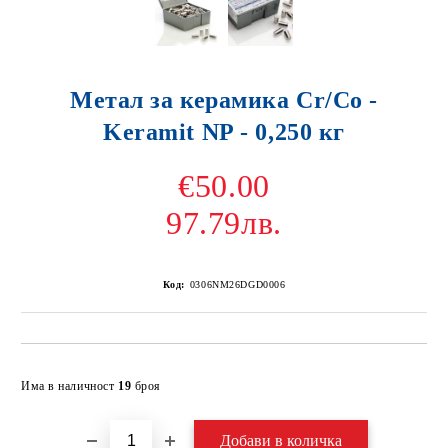
Метал за керамика Cr/Co -
Keramit NP - 0,250 кг
€50.00
97.79лв.
Код:
0306NM26DGD0006
Добави в желани
Има в наличност
19
броя