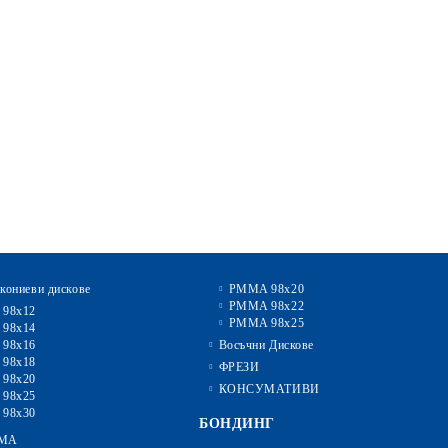
кониеви дискове
PMMA 98x20
PMMA 98x22
 98x12
PMMA 98x25
 98x14
 98x16
Восъчни Дискове
 98x18
ФРЕЗИ
 98x20
КОНСУМАТИВИ
 98x25
 98x30
БОНДИНГ
MA