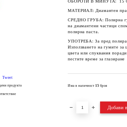
ОБОРОТИ В МИНУТА: 15 00
МАТЕРИАЛ:
Диамантен прах
СРЕДНО ГРУБА
: Полирна 
на диамантени частици спом
полирна паста.
УПОТРЕБА:
За пред полира
Използването на гумите за 
цвета или спуквания поради
пестите време за глазиране
Tweet
цени продукта
Има в наличност
15
броя
тветствие