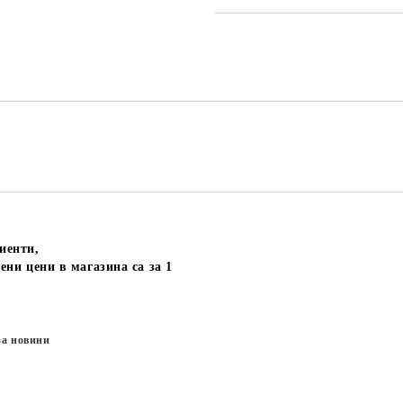
иенти,
ени цени в магазина са за 1
за новини