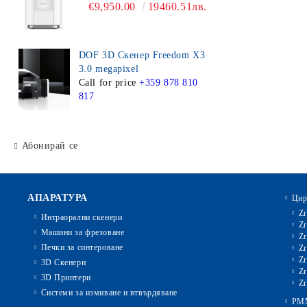
€9,950.00
19460.51лв.
DOF 3D Скенер Freedom X3
3.0 megapixel
Call for price
+359 878 810
817
Абонирай се
АПАРАТУРА
Цир
Zr
Интраорални скенери
Zr
Машини за фрезоване
Zr
Печки за синтероване
Zr
Zr
3D Скенери
Zr
3D Принтери
Zr
Системи за измиване и втвърдяване
PM