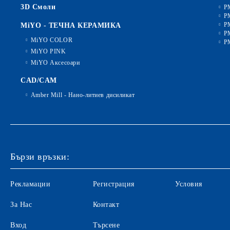
3D Смоли
P
P
P
MiYO - ТЕЧНА КЕРАМИКА
P
MiYO COLOR
P
MiYO PINK
MiYO Аксесоари
CAD/CAM
Amber Mill - Нано-литиев дисиликат
Бързи връзки:
Рекламации
Регистрация
Условия
За Нас
Контакт
Вход
Търсене