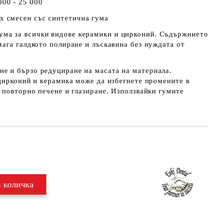
0 - 25 000
 смесен със синтетична гума
гума за всички видове керамики и цирконий. Съдържнието
ага галдкото полиране и лъскавина без нуждата от
не и бързо редуциране на масата на материала.
цирконий и керамика може да избегнете промените в
 повторно печене и глазиране. Използвайки гумите
Добави в желани