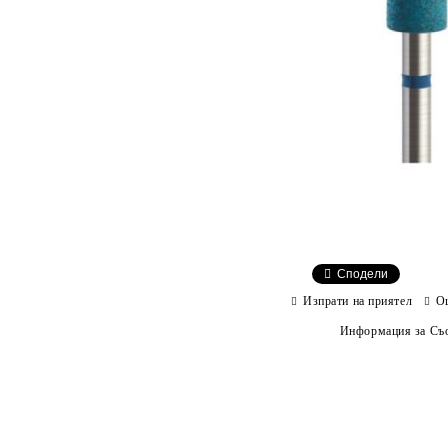
Сподели
Изпрати на приятел
О
Информация за Съо