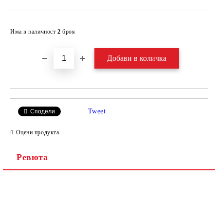
Добави в желани
Има в наличност
2
броя
Tweet
Сподели
Оцени продукта
Ревюта