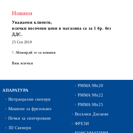
Новини
Уважаеми клиенти,
всички посочени цени в магазина са за 1 бр. без
ДДС.
25 Сеп 2019
Абонирай се за новини
Виж всички
PMMA 98x20
АПАРАТУРА
PMMA 98x22
Интраорални скенери
PMMA 98x25
Машини за фрезоване
Восъчни Дискове
Печки за синтероване
ФРЕЗИ
3D Скенери