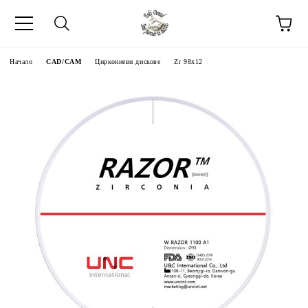
Начало
CAD/CAM
Циркониеви дискове
Zr 98x12