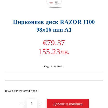
Циркониев диск RAZOR 1100
98x16 mm A1
€79.37
155.23лв.
Код:
R110016A1
Добави в желани
Има в наличност
8
броя