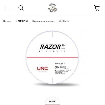
Начало
CAD/CAM
Циркониеви дискове
Zr 98x16