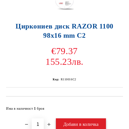
Циркониев диск RAZOR 1100
98x16 mm C2
€79.37
155.23лв.
Код:
R110016C2
Добави в желани
Има в наличност
1
броя