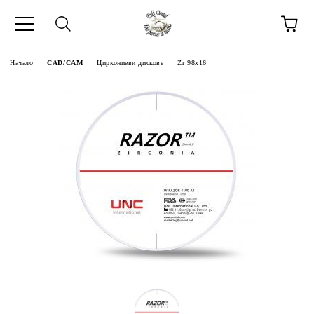
Начало
CAD/CAM
Циркониеви дискове
Zr 98x16