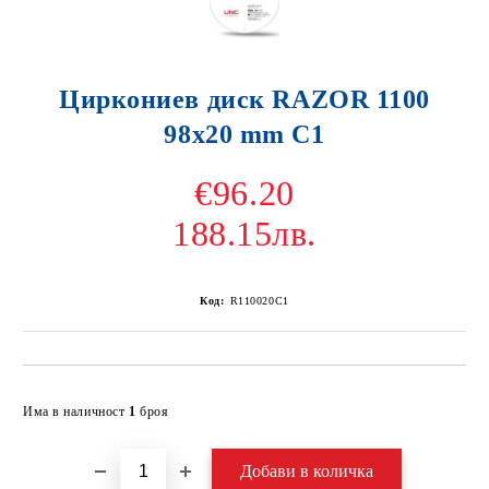
Циркониев диск RAZOR 1100
98x20 mm C1
€96.20
188.15лв.
Код:
R110020C1
Добави в желани
Има в наличност
1
броя