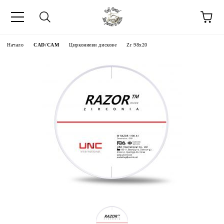
Начало
CAD/CAM
Циркониеви дискове
Zr 98x20