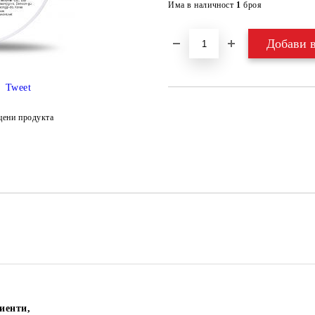
Има в наличност
1
броя
Tweet
цени продукта
иенти,