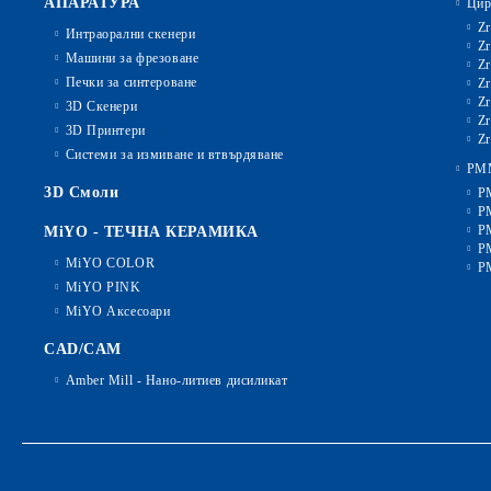
АПАРАТУРА
Цир
Zr
Интраорални скенери
Zr
Машини за фрезоване
Zr
Печки за синтероване
Zr
Zr
3D Скенери
Zr
3D Принтери
Zr
Системи за измиване и втвърдяване
PM
3D Смоли
P
P
P
MiYO - ТЕЧНА КЕРАМИКА
P
MiYO COLOR
P
MiYO PINK
MiYO Аксесоари
CAD/CAM
Amber Mill - Нано-литиев дисиликат