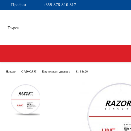
Профил
+359 878 810 817
Начало
CAD/CAM
Циркониеви дискове
Zr 98x20