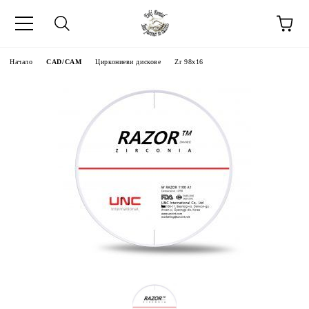
Начало
CAD/CAM
Циркониеви дискове
Zr 98x16