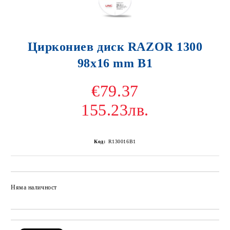
Циркониев диск RAZOR 1300
98x16 mm B1
€79.37
155.23лв.
Код:
R130016B1
Няма наличност
Добави в желани