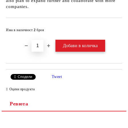
also plan to expand further and collaborate with more
companies.
Добави в желани
Има в наличност
2
броя
Tweet
Сподели
Оцени продукта
Ревюта