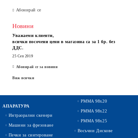
Абонирай се
Новини
Уважаеми клиенти,
всички посочени цени в магазина са за 1 бр. без
ДДС.
25 Сеп 2019
Абонирай се за новини
Виж всички
PMMA 98x20
АПАРАТУРА
PMMA 98x22
Интраорални скенери
PMMA 98x25
Машини за фрезоване
Восъчни Дискове
Печки за синтероване