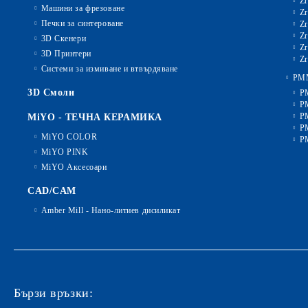
Zr
Машини за фрезоване
Zr
Печки за синтероване
Zr
Zr
3D Скенери
Zr
3D Принтери
Zr
Системи за измиване и втвърдяване
PM
3D Смоли
P
P
P
MiYO - ТЕЧНА КЕРАМИКА
P
MiYO COLOR
P
MiYO PINK
MiYO Аксесоари
CAD/CAM
Amber Mill - Нано-литиев дисиликат
Бързи връзки: