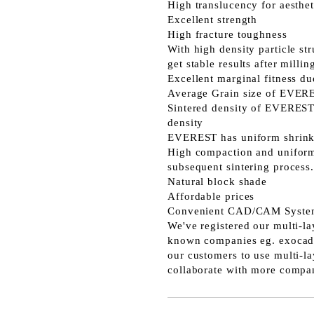
High translucency for aesthet
Excellent strength
High fracture toughness
With high density particle s
get stable results after millin
Excellent marginal fitness du
Average Grain size of EVERES
Sintered density of EVEREST a
density
EVEREST has uniform shrinkag
High compaction and uniform 
subsequent sintering process
Natural block shade
Affordable prices
Convenient CAD/CAM System
We've registered our multi-l
known companies eg. exocad,
our customers to use multi-la
collaborate with more compa