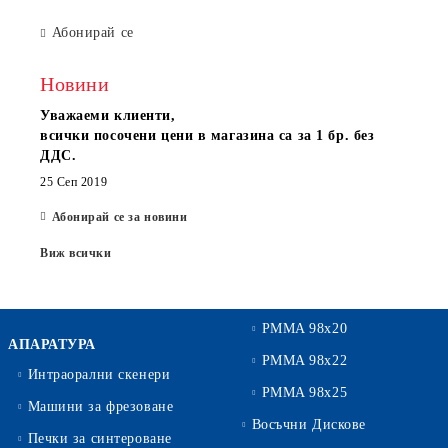
Абонирай се
Новини
Уважаеми клиенти,
всички посочени цени в магазина са за 1 бр. без
ДДС.
25 Сеп 2019
Абонирай се за новини
Виж всички
PMMA 98x20
АПАРАТУРА
PMMA 98x22
Интраорални скенери
PMMA 98x25
Машини за фрезоване
Восъчни Дискове
Печки за синтероване