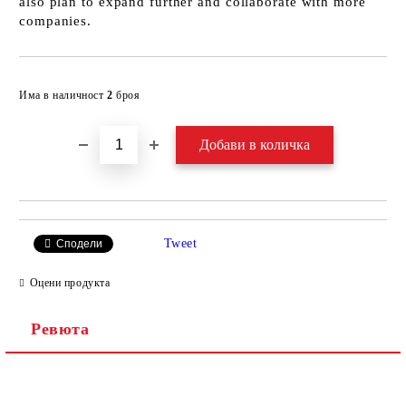
also plan to expand further and collaborate with more
companies.
Добави в желани
Има в наличност
2
броя
Tweet
Сподели
Оцени продукта
Ревюта