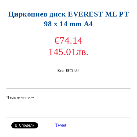
Циркониев диск EVEREST ML PT
98 x 14 mm A4
€74.14
145.01лв.
Код:
EPT14A4
Няма наличност
Добави в желани
Tweet
Сподели