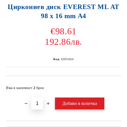
Циркониев диск EVEREST ML AT
98 x 16 mm A4
€98.61
192.86лв.
Код:
EAT16A4
Добави в желани
Има в наличност
2
броя