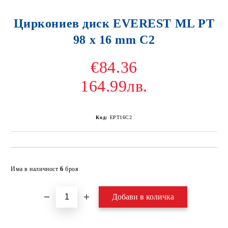
Циркониев диск EVEREST ML PT
98 x 16 mm C2
€84.36
164.99лв.
Код:
EPT16C2
Добави в желани
Има в наличност
6
броя