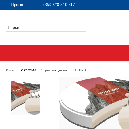
Профил
+359 878 810 817
Начало
CAD/CAM
Циркониеви дискове
Zr 98x16