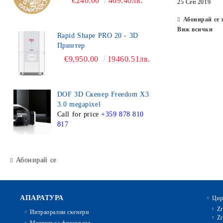
€240.00
469.40лв.
25 Сеп 2019
Абонирай се 
Виж всички
Rapid Shape PRO 20 - 3D
Принтер
€9,950.00
19460.51лв.
DOF 3D Скенер Freedom X3
3.0 megapixel
Call for price
+359 878 810
817
Абонирай се
АПАРАТУРА
Цир
Zr
Интраорални скенери
Zr