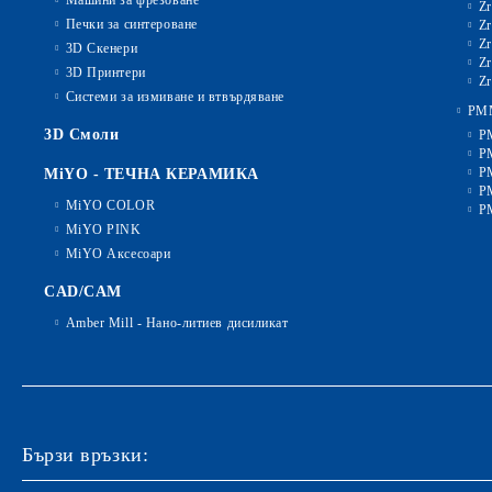
Машини за фрезоване
Zr
Печки за синтероване
Zr
Zr
3D Скенери
Zr
3D Принтери
Zr
Системи за измиване и втвърдяване
PM
3D Смоли
P
P
P
MiYO - ТЕЧНА КЕРАМИКА
P
MiYO COLOR
P
MiYO PINK
MiYO Аксесоари
CAD/CAM
Amber Mill - Нано-литиев дисиликат
Бързи връзки: