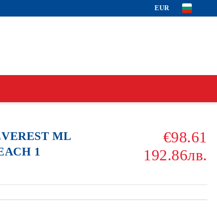
EUR
€98.61
 EVEREST ML
LEACH 1
192.86лв.